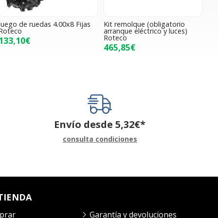
Juego de ruedas 4.00x8 Fijas
Kit remolque (obligatorio
Roteco
arranque eléctrico y luces)
Roteco
133,10€
465,85€
Envío desde
5,32
€
*
consulta condiciones
TIENDA
prar
Garantía y devoluciones