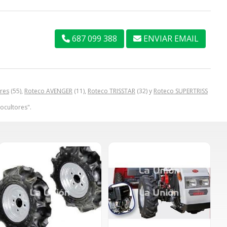
687 099 388
ENVIAR EMAIL
res
(55),
Roteco AVENGER
(11),
Roteco TRISSTAR
(32) y
Roteco SUPERTRISS
ocultores".