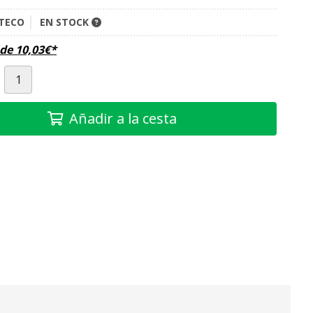
TECO
EN STOCK
sde
10,03
€
*
Añadir a la cesta