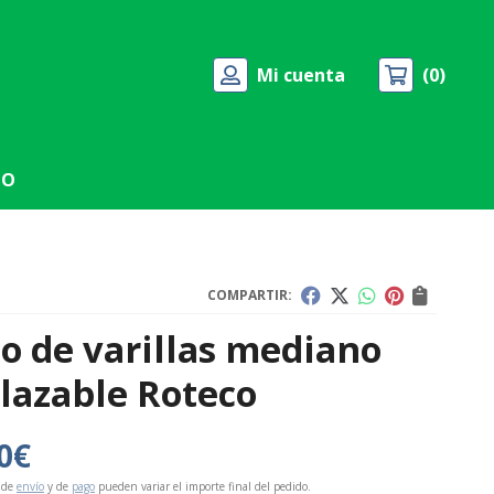
Mi cuenta
0
TO
COMPARTIR:
o de varillas mediano
lazable Roteco
0
€
 de
envío
y de
pago
pueden variar el importe final del pedido.