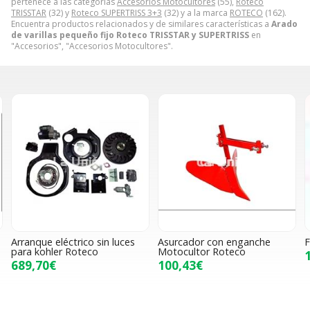
pertenece a las categorías
Accesorios Motocultores
(55),
Roteco
TRISSTAR
(32) y
Roteco SUPERTRISS 3+3
(32) y a la marca
ROTECO
(162).
Encuentra productos relacionados y de similares características a
Arado
de varillas pequeño fijo Roteco TRISSTAR y SUPERTRISS
en
"Accesorios", "Accesorios Motocultores".
Arranque eléctrico sin luces
Asurcador con enganche
F
para kohler Roteco
Motocultor Roteco
689,70€
100,43€