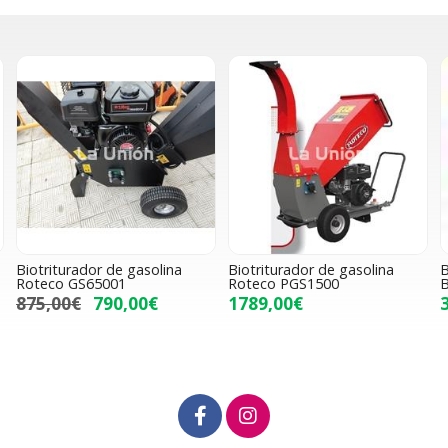
Biotriturador de gasolina
Biotriturador de gasolina
B
Roteco GS65001
Roteco PGS1500
B
875,00€
790,00€
1789,00€