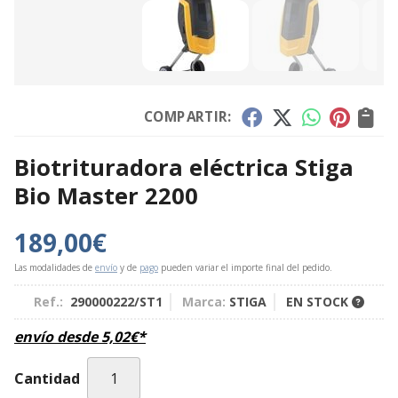
COMPARTIR:
Biotrituradora eléctrica Stiga
Bio Master 2200
189,00
€
Las modalidades de
envío
y de
pago
pueden variar el importe final del pedido.
Ref.:
290000222/ST1
Marca:
STIGA
EN STOCK
envío desde
5,02
€
*
Cantidad