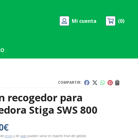
Mi cuenta
0
TO
COMPARTIR:
n recogedor para
edora Stiga SWS 800
0
€
 de
envío
y de
pago
pueden variar el importe final del pedido.