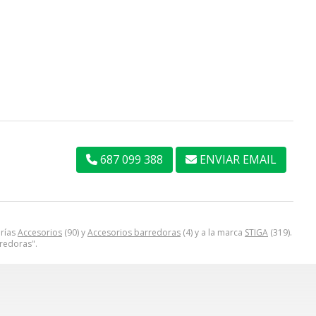
687 099 388
ENVIAR EMAIL
orías
Accesorios
(90) y
Accesorios barredoras
(4) y a la marca
STIGA
(319).
redoras".