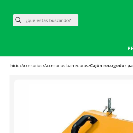
Buscar
P
Inicio
accesorios
accesorios barredoras
Cajón recogedor p