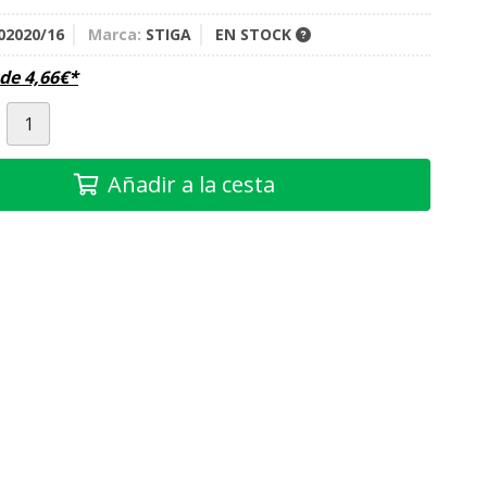
02020/16
Marca:
STIGA
EN STOCK
sde
4,66
€
*
Añadir a la cesta