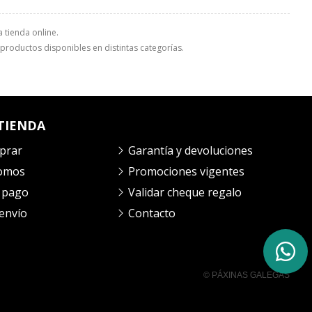
 tienda online.
1 productos disponibles en distintas categorías.
TIENDA
prar
Garantía y devoluciones
somos
Promociones vigentes
 pago
Validar cheque regalo
envío
Contacto
© PÁXINAS GALEGAS