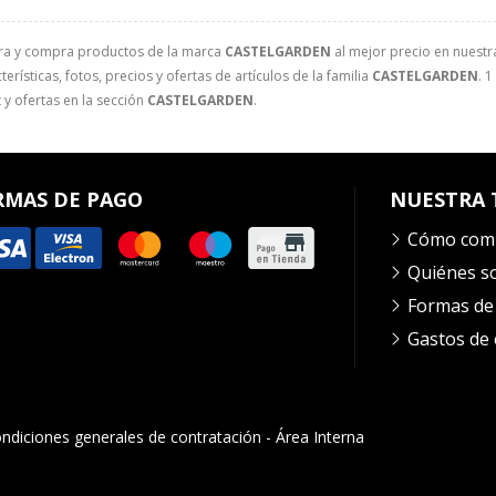
ra y compra productos de la marca
CASTELGARDEN
al mejor precio en nuestra
erísticas, fotos, precios y ofertas de artículos de la familia
CASTELGARDEN
. 
 y ofertas en la sección
CASTELGARDEN
.
RMAS DE PAGO
NUESTRA 
Cómo com
Quiénes 
Formas de
Gastos de 
ndiciones generales de contratación
-
Área Interna