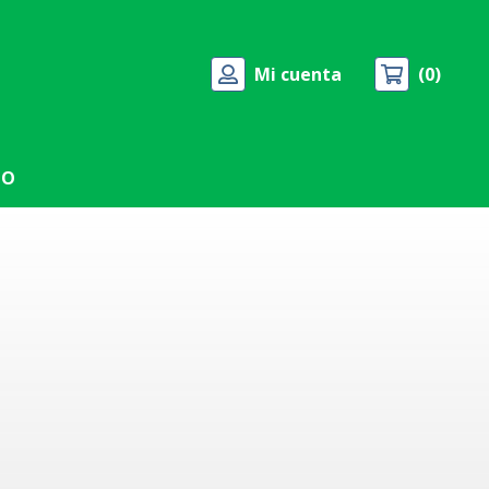
Mi cuenta
0
TO