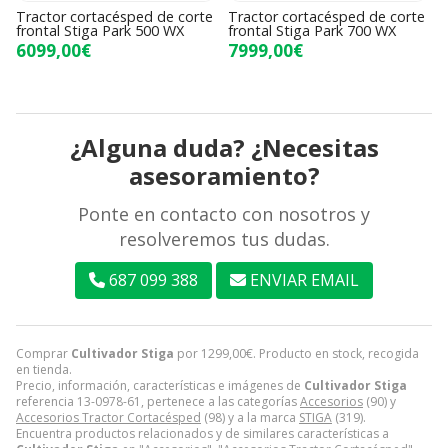
ed de corte
Tractor cortacésped de corte
Tractor cortacésped d
 500 WX
frontal Stiga Park 700 WX
frontal Stiga Park 900
7999,00€
8799,00€
¿Alguna duda? ¿Necesitas
asesoramiento?
Ponte en contacto con nosotros y
resolveremos tus dudas.
687 099 388
ENVIAR EMAIL
Comprar
Cultivador Stiga
por
1299,00
€
. Producto en stock, recogida
en tienda.
Precio, información, características e imágenes de
Cultivador Stiga
referencia 13-0978-61, pertenece a las categorías
Accesorios
(90) y
Accesorios Tractor Cortacésped
(98) y a la marca
STIGA
(319).
Encuentra productos relacionados y de similares características a