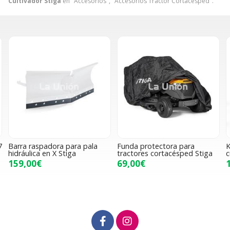
Cultivador Stiga
en "Accesorios", "Accesorios Tractor Cortacésped".
 pala
Funda protectora para
Kit de mulching (tapón y
tractores cortacésped Stiga
cuchillas) 84 cm Stiga
69,00€
124,00€