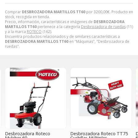
Comprar
DESBROZADORA MARTILLOS TT60
por
3200,00
€
. Producto en
stock, recogida en tienda.
Precio, información, características e imágenes de
DESBROZADORA
MARTILLOS TT60
pertenece a la categoría
Desbrozadora de ruedas
(11)
y a la marca
ROTECO
(162).
Encuentra productos relacionados y de similares características a
DESBROZADORA MARTILLOS TT60
en "Máquinas", "Desbrozadora de
ruedas".
Desbrozadora Roteco
Desbrozadora Roteco TT75
D
Mulcher 60
Cuchillas Múltiples
6