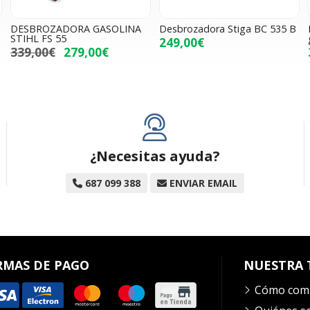
DESBROZADORA GASOLINA
Desbrozadora Stiga BC 535 B
STIHL FS 55
249,00€
339,00€
279,00€
¿Necesitas ayuda?
687 099 388
ENVIAR EMAIL
RMAS DE PAGO
NUESTRA 
Cómo com