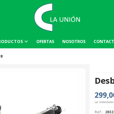
RODUCTOS
OFERTAS
NOSOTROS
CONTAC
 B
Desb
299,0
Las modalidades
Ref.:
2832