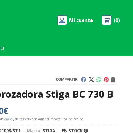
Mi cuenta
0
TO
COMPARTIR:
rozadora Stiga BC 730 B
0
€
 de
envío
y de
pago
pueden variar el importe final del pedido.
21008/ST1
Marca:
STIGA
EN STOCK