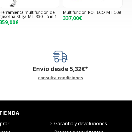
Herramienta multifunción de
Multifuncion ROTECO MT 508
gasolina Stiga MT 330 - 5 in 1
337,00€
359,00€
Envío desde
5,32
€
*
consulta condiciones
TIENDA
prar
Garantía y devoluciones