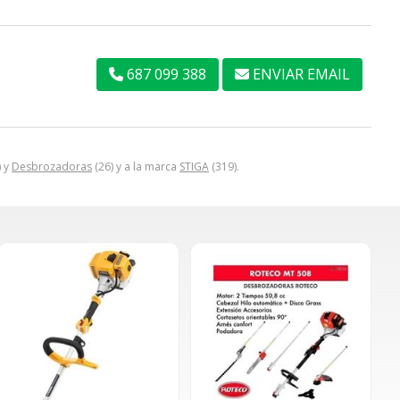
687 099 388
ENVIAR EMAIL
) y
Desbrozadoras
(26) y a la marca
STIGA
(319).