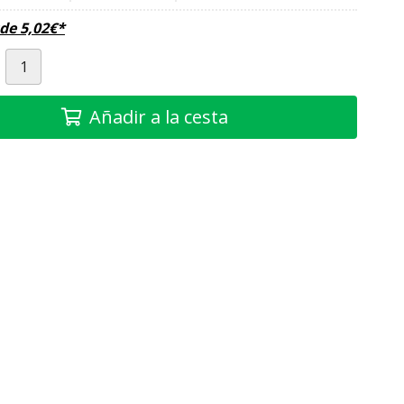
sde
5,02
€
*
Añadir a la cesta