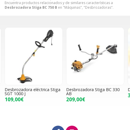
Encuentra productos relacionados y de similares características a
Desbrozadora Stiga BC 750 B
en "Máquinas", "Desbrozadoras".
Desbrozadora eléctrica Stiga
Desbrozadora Stiga BC 330
D
SGT 1000 J
AB
109,00€
209,00€