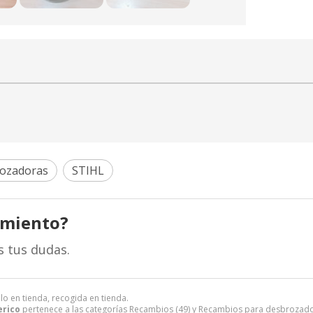
rozadoras
STIHL
amiento?
s tus dudas.
lo en tienda, recogida en tienda.
erico
pertenece a las categorías
Recambios
(49) y
Recambios para desbrozad