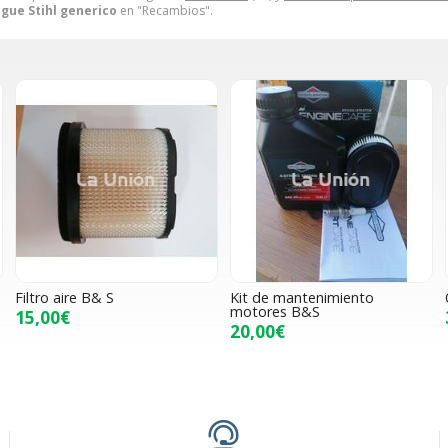
gue Stihl generico
en "Recambios".
Filtro aire B& S
Kit de mantenimiento
motores B&S
15,00€
20,00€