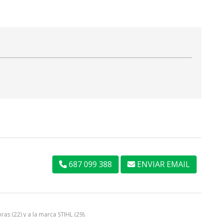
687 099 388
ENVIAR EMAIL
oras
(22) y a la marca
STIHL
(29).