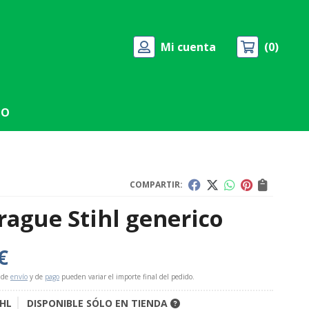
Mi cuenta
0
TO
COMPARTIR:
ague Stihl generico
€
 de
envío
y de
pago
pueden variar el importe final del pedido.
IHL
DISPONIBLE SÓLO EN TIENDA