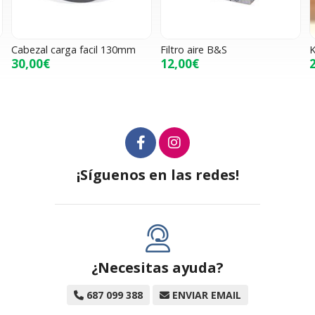
Cabezal carga facil 130mm
Filtro aire B&S
K
30,00€
12,00€
¡Síguenos en las redes!
¿Necesitas ayuda?
687 099 388
ENVIAR EMAIL