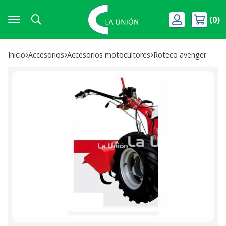
0
Buscar
Inicio
accesorios
accesorios motocultores
roteco avenger