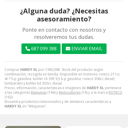
¿Alguna duda? ¿Necesitas
asesoramiento?
Ponte en contacto con nosotros y
resolveremos tus dudas.
687 099 388
ENVIAR EMAIL
Comprar
HARDY XL
por
1380,00
€
. Stock del producto según
combinación, recogida en tienda. Disponible en motores: roteco 211cc
4t 7 h.p gasolina; kohler ch 395 9,5 h.p gasolina; roteco 306cc diesel;
lombardini y kohler kd 350cc diesel.
Precio, información, características e imágenes de
HARDY XL
pertenece
a las categorías
Máquinas
(166) y
Motocultores
(16) y a la marca
ROTECO
(162).
Encuentra productos relacionados y de similares características a
HARDY XL
en "Máquinas".