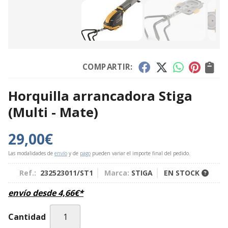
COMPARTIR:
Horquilla arrancadora Stiga
(Multi - Mate)
29,00
€
Las modalidades de
envío
y de
pago
pueden variar el importe final del pedido.
Ref.:
232523011/ST1
Marca:
STIGA
EN STOCK
envío desde
4,66
€
*
Cantidad