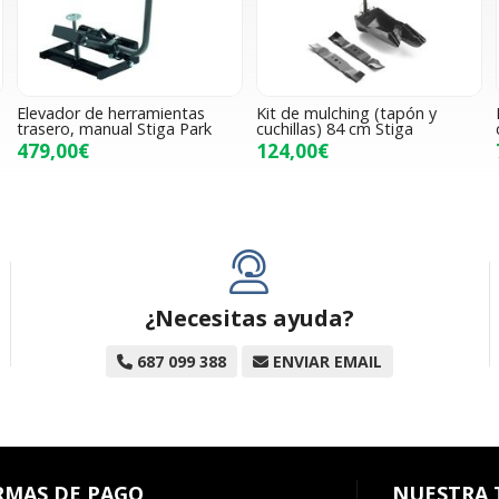
Elevador de herramientas
Kit de mulching (tapón y
trasero, manual Stiga Park
cuchillas) 84 cm Stiga
479,00€
124,00€
¿Necesitas ayuda?
687 099 388
ENVIAR EMAIL
RMAS DE PAGO
NUESTRA 