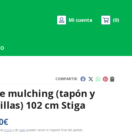
Mi cuenta
0
TO
COMPARTIR:
de mulching (tapón y
illas) 102 cm Stiga
0
€
 de
envío
y de
pago
pueden variar el importe final del pedido.