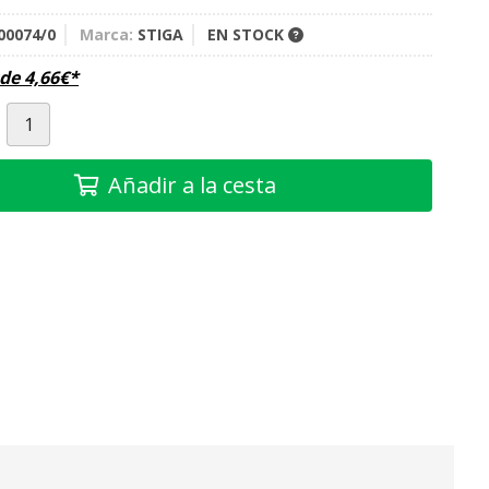
00074/0
Marca:
STIGA
EN STOCK
sde
4,66
€
*
Añadir a la cesta