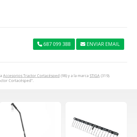
687 099 388
ENVIAR EMAIL
ía
Accesorios Tractor Cortacésped
(98) y a la marca
STIGA
(319).
actor Cortacésped".