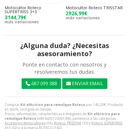
Motocultor Roteco
Motocultor Roteco TRISSTAR
SUPERTRISS 3+3
2926,99€
3144,79€
más variaciones
más variaciones
¿Alguna duda? ¿Necesitas
asesoramiento?
Ponte en contacto con nosotros y
resolveremos tus dudas.
687 099 388
ENVIAR EMAIL
Comprar
Kit eléctrico para remolque Roteco
por
145,20
€
. Producto
en stock, recogida en tienda.
Precio, información, características e imágenes de
Kit eléctrico para
remolque Roteco
EAN 8435720301090, pertenece a las categorías
Accesorios Motocultores
(55),
Roteco TRISSTAR
(32) y
Roteco SUPERTRISS
3+3
(32) y a la marca
ROTECO
(162).