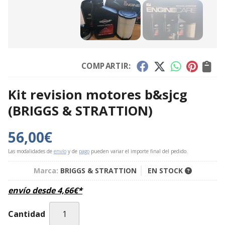
COMPARTIR:
Kit revision motores b&sjcg
(BRIGGS & STRATTION)
56,00
€
Las modalidades de
envío
y de
pago
pueden variar el importe final del pedido.
Marca:
BRIGGS & STRATTION
EN STOCK
envío desde
4,66
€
*
Cantidad