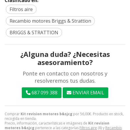
Clasificado en:
Filtros aire
Recambio motores Briggs & Strattion
BRIGGS & STRATTION
¿Alguna duda? ¿Necesitas
asesoramiento?
Ponte en contacto con nosotros y
resolveremos tus dudas.
687 099 388
ENVIAR EMAIL
Comprar
Kit revision motores b&sjcg
por
56,00
€
. Producto en stock,
recogida en tienda.
Precio, información, características e imágenes de
Kit revision
motores b&sjcg
pertenece a las categorías
Filtros aire
(8) y
Recambio