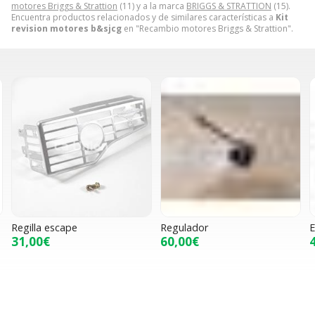
motores Briggs & Strattion
(11) y a la marca
BRIGGS & STRATTION
(15).
Encuentra productos relacionados y de similares características a
Kit
revision motores b&sjcg
en "Recambio motores Briggs & Strattion".
Regilla escape
Regulador
E
31,00€
60,00€