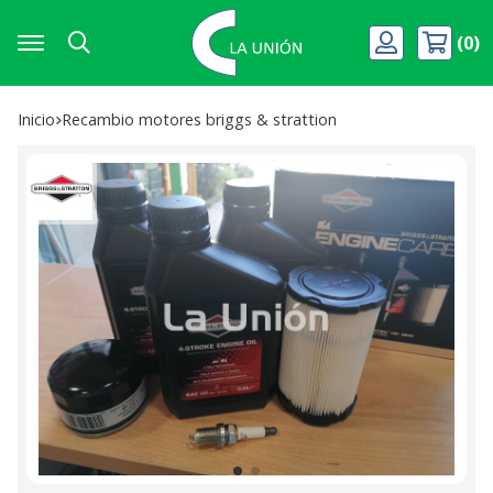
0
Buscar
Inicio
recambio motores briggs & strattion