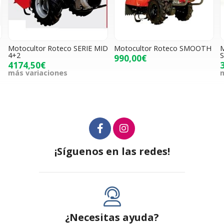
Motocultor Roteco SERIE MID
Motocultor Roteco SMOOTH
M
4+2
S
990,00€
4174,50€
más variaciones
m
¡Síguenos en las redes!
¿Necesitas ayuda?