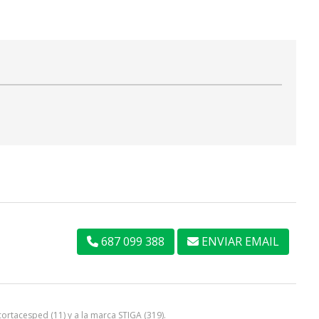
687 099 388
ENVIAR EMAIL
cortacesped
(11) y a la marca
STIGA
(319).