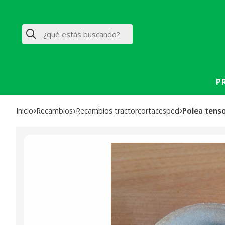
Buscar
P
Inicio
recambios
recambios tractorcortacesped
Polea tens