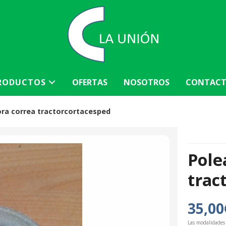
RODUCTOS
OFERTAS
NOSOTROS
CONTAC
ora correa tractorcortacesped
Pole
trac
35,00
Las modalidades