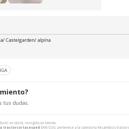
ga/ Castelgarden/ alpina
IGA
amiento?
s tus dudas.
ducto en stock, recogida en tienda.
ea tractorcortacesped
EAN 0,50, pertenece a la categoría
Recambios tractor