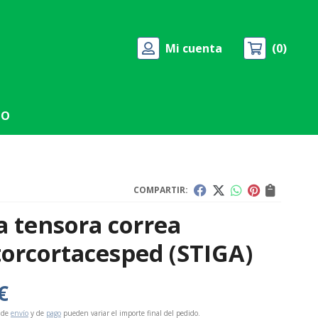
Mi cuenta
0
TO
COMPARTIR:
a tensora correa
torcortacesped
(STIGA)
€
 de
envío
y de
pago
pueden variar el importe final del pedido.