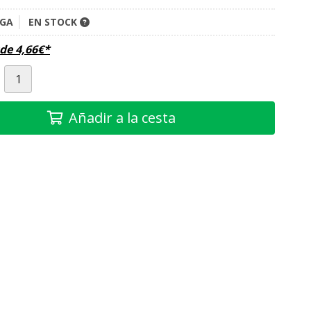
IGA
EN STOCK
sde
4,66
€
*
Añadir a la cesta