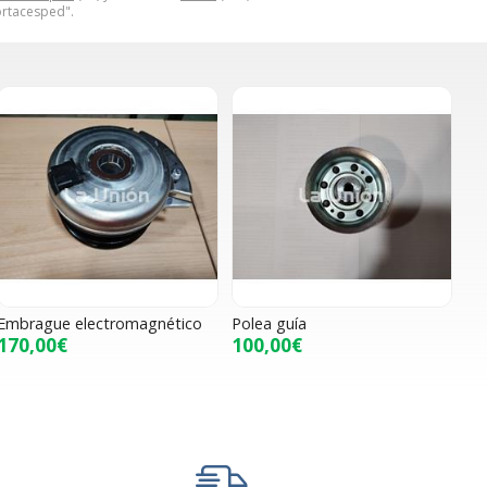
ortacesped".
Embrague electromagnético
Polea guía
170,00€
100,00€