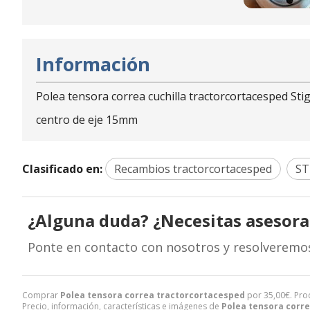
Información
Polea tensora correa cuchilla tractorcortacesped Sti
centro de eje 15mm
Clasificado en:
Recambios tractorcortacesped
ST
¿Alguna duda? ¿Necesitas asesor
Ponte en contacto con nosotros y resolveremo
Comprar
Polea tensora correa tractorcortacesped
por
35,00
€
. Pro
Precio, información, características e imágenes de
Polea tensora corr