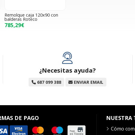
Remolque caja 120x90 con
balderas Roteco
785,29€
¿Necesitas ayuda?
687 099 388
ENVIAR EMAIL
RMAS DE PAGO
NUESTRA 
Cómo com