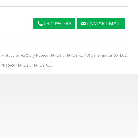
687 099 388
ENVIAR EMAIL
s Motocultores
(55) y
Roteco HARDY y HARDY XL
(13) y a la marca
ROTECO
", "Roteco HARDY y HARDY XL".