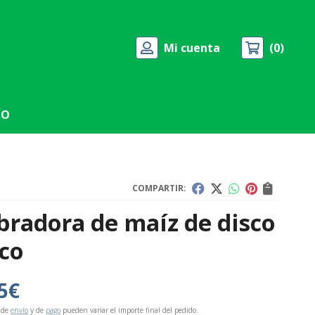
Mi cuenta
0
TO
COMPARTIR:
radora de maíz de disco
co
5
€
 de
envío
y de
pago
pueden variar el importe final del pedido.