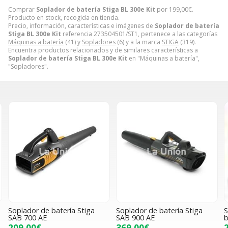
Comprar
Soplador de batería Stiga BL 300e Kit
por
199,00
€
.
Producto en stock, recogida en tienda.
Precio, información, características e imágenes de
Soplador de batería
Stiga BL 300e Kit
referencia 273504501/ST1, pertenece a las categorías
Máquinas a batería
(41) y
Sopladores
(6) y a la marca
STIGA
(319).
Encuentra productos relacionados y de similares características a
Soplador de batería Stiga BL 300e Kit
en "Máquinas a batería",
"Sopladores".
Soplador de batería Stiga
Soplador de batería Stiga
S
SAB 700 AE
SAB 900 AE
b
209,00€
369,00€