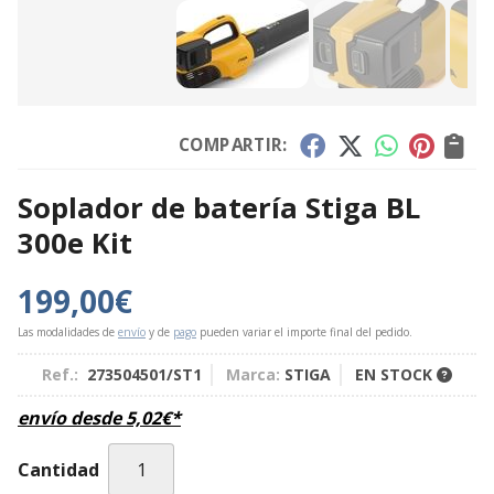
COMPARTIR:
Soplador de batería Stiga BL
300e Kit
199,00
€
Las modalidades de
envío
y de
pago
pueden variar el importe final del pedido.
Ref.:
273504501/ST1
Marca:
STIGA
EN STOCK
envío desde
5,02
€
*
Cantidad