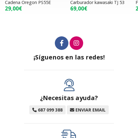
Cadena Oregon PS55E
Carburador kawasaki TJ 53
F
29,00€
69,00€
¡Síguenos en las redes!
¿Necesitas ayuda?
687 099 388
ENVIAR EMAIL