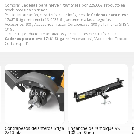
Comprar
Cadenas para nieve 17x8" Stiga
por
229,00
€
. Producto en
stock, recogida en tienda.
Precio, información, características e imágenes de
Cadenas para nieve
17x8" Stiga
referencia 13-0937-61, pertenece a las categorías
Accesorios
(90) y
Accesorios Tractor Cortacésped
(98) y a la marca
STIGA
(319).
Encuentra productos relacionados y de similares características a
Cadenas para nieve 17x8" Stiga
en "Accesorios", "Accesorios Tractor
Cortacésped".
Contrapesos delanteros Stiga
Enganche de remolque 98-
K
2x13,5kg
108 cm Stiga
c