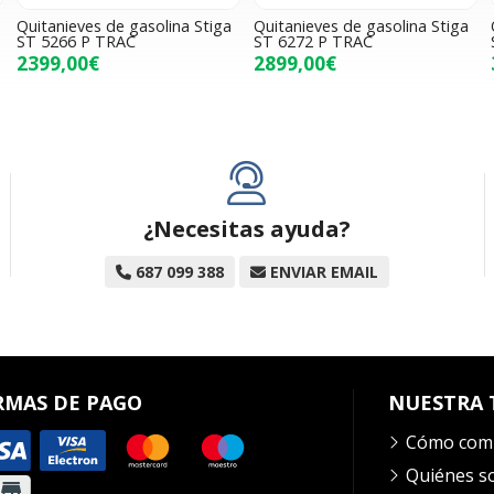
Quitanieves de gasolina Stiga
Quitanieves de gasolina Stiga
ST 5266 P TRAC
ST 6272 P TRAC
2399,00€
2899,00€
¿Necesitas ayuda?
687 099 388
ENVIAR EMAIL
RMAS DE PAGO
NUESTRA 
Cómo com
Quiénes 