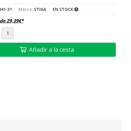
841-31
Marca:
STIGA
EN STOCK
sde
29,39
€
*
Añadir a la cesta