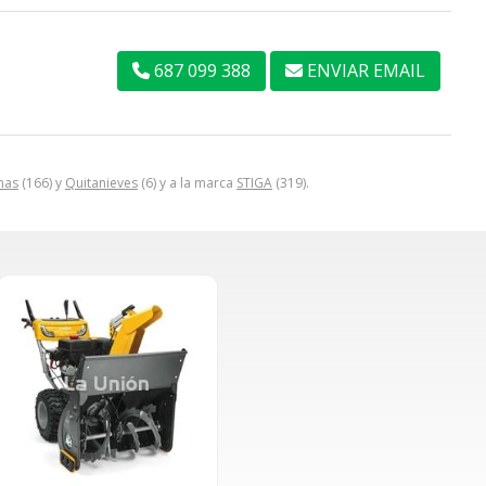
687 099 388
ENVIAR EMAIL
nas
(166) y
Quitanieves
(6) y a la marca
STIGA
(319).