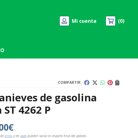
Mi cuenta
0
TO
COMPARTIR:
anieves de gasolina
a ST 4262 P
00
€
 de
envío
y de
pago
pueden variar el importe final del pedido.