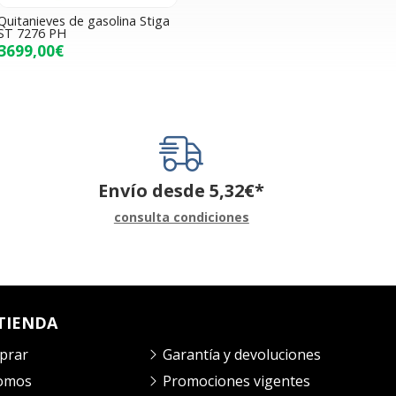
Quitanieves de gasolina Stiga
ST 7276 PH
3699,00€
Envío desde
5,32
€
*
consulta condiciones
TIENDA
prar
Garantía y devoluciones
somos
Promociones vigentes