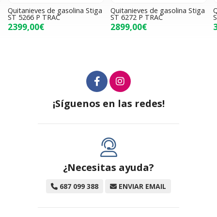
Quitanieves de gasolina Stiga
Quitanieves de gasolina Stiga
Q
ST 5266 P TRAC
ST 6272 P TRAC
S
2399,00€
2899,00€
¡Síguenos en las redes!
¿Necesitas ayuda?
687 099 388
ENVIAR EMAIL