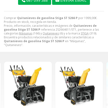
687 099 388
ENVIAR EMAIL
Comprar
Quitanieves de gasolina Stiga ST 5266 P
por
1999,00
€
.
Producto en stock, recogida en tienda.
Precio, información, características e imágenes de
Quitanieves de
gasolina Stiga ST 5266 P
referencia 2S2664611/ST1, pertenece a las
categorías
Máquinas
(166) y
Quitanieves
(6) y a la marca
STIGA
(319).
Encuentra productos relacionados y de similares características a
Quitanieves de gasolina Stiga ST 5266 P
en "Máquinas",
"Quitanieves".