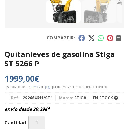
COMPARTIR:
Quitanieves de gasolina Stiga
ST 5266 P
1999,00
€
Las modalidades de
envío
y de
pago
pueden variar el importe final del pedido.
Ref.:
2S2664611/ST1
Marca:
STIGA
EN STOCK
envío desde
29,39
€
*
Cantidad